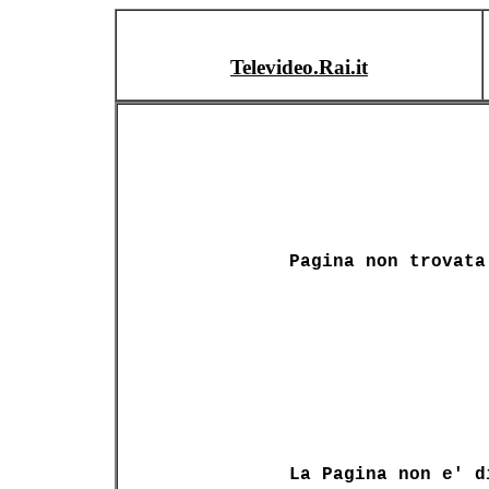
Televideo.Rai.it
Pagina non trovata
La Pagina non e' d