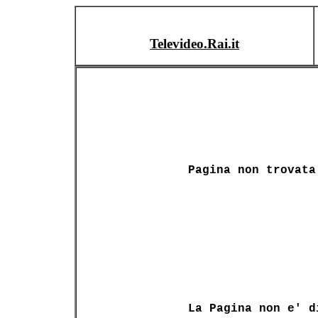
Televideo.Rai.it
Pagina non trovata
La Pagina non e' d