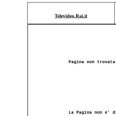
Televideo.Rai.it
Pagina non trovata
La Pagina non e' d