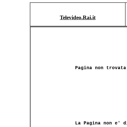
Televideo.Rai.it
Pagina non trovata
La Pagina non e' d