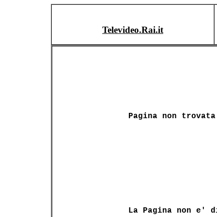
Televideo.Rai.it
Pagina non trovata
La Pagina non e' d