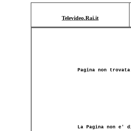
Televideo.Rai.it
Pagina non trovata
La Pagina non e' d