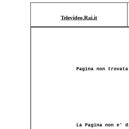
Televideo.Rai.it
Pagina non trovata
La Pagina non e' d