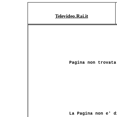
Televideo.Rai.it
Pagina non trovata
La Pagina non e' d