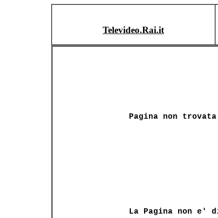
Televideo.Rai.it
Pagina non trovata
La Pagina non e' d