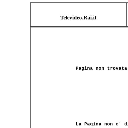
Televideo.Rai.it
Pagina non trovata
La Pagina non e' d