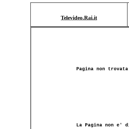
Televideo.Rai.it
Pagina non trovata
La Pagina non e' d