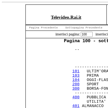
Televideo.Rai.it
Pagina Precedente
Sottopagina Precedente
inserisci pagina:
inserisci
Pagina 100 - sot
  --            
                
                
               
  --------------
101
   ULTIM'OR
103
   PRIMA   
104
   OGGI-FLA
200
   SPORT   
300
   BORSA-FO
  -------------
400
   PUBBLICA
       UTILITA'
401
 ALMANACCO 