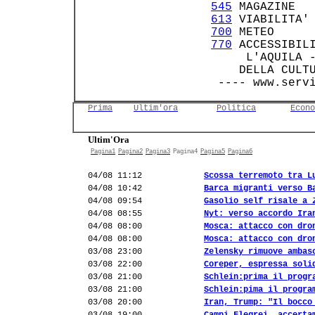
545
 MAGAZINE   
613
 VIABILITA' 
700
 METEO     
770
 ACCESSIBILI
      L'AQUILA -
     DELLA CULT
Prima
Ultim'ora
Politica
Econo
Ultim'Ora
Pagina1
Pagina2
Pagina3
Pagina4
Pagina5
Pagina6
04/08 11:12
Scossa terremoto tra L
04/08 10:42
Barca migranti verso B
04/08 09:54
Gasolio self risale a 
04/08 08:55
Nyt: verso accordo Ira
04/08 08:00
Mosca: attacco con dro
04/08 08:00
Mosca: attacco con dro
03/08 23:00
Zelensky rimuove ambas
03/08 22:00
Coreper, espressa soli
03/08 21:00
Schlein:prima il progr
03/08 21:00
Schlein:pima il progra
03/08 20:00
Iran, Trump: "Il bocco