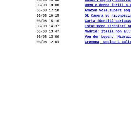
03/08 19:00
Campi Flegrei, accerta
03/08 18:00
Uomo e donna feriti a 
03/08 17:10
Amazon vola,supera sog
03/08 16:15
Ok Camera su riconosci
03/08 15:10
Carta identità cartace
03/08 14:37
Istat:meno stranieri a
03/08 13:47
Madrid: Italia non all
03/08 13:00
Von der Leyen: "Migraz
03/08 12:04
Cremona, ucciso a colt