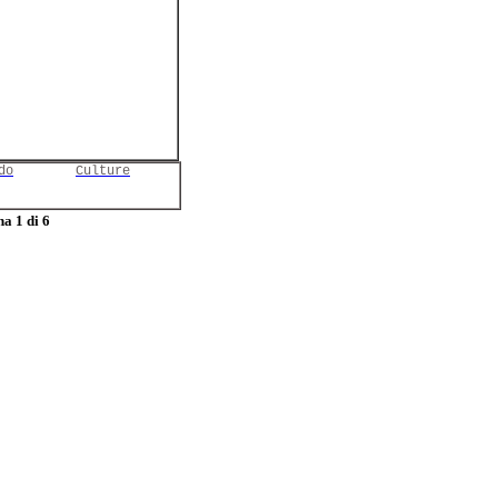
do
Culture
a 1 di 6