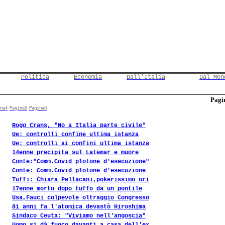
Politica
Economia
Dall'Italia
Dal Mon
Pagin
na4
Pagina5
Pagina6
Rogo Crans, "No a Italia parte civile"
Ue: controlli confine ultima istanza
Ue: controlli ai confini ultima istanza
14enne precipita sul Latemar e muore
Conte:"Comm.Covid plotone d'esecuzione"
Conte: Comm.Covid plotone d'esecuzione
Tuffi: Chiara Pellacani,pokerissimo ori
17enne morto dopo tuffo da un pontile
Usa,Fauci colpevole oltraggio Congresso
81 anni fa l'atomica devastò Hiroshima
Sindaco Ceuta: "Viviamo nell'angoscia"