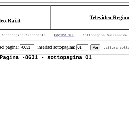
Televideo Region
deo.Rai.it
Pagina 100
Sottopagina Precedente
Sottopagina Successiva
sci pagina:
inserisci sottopagina:
Cattura sott
Pagina -8631 - sottopagina 01