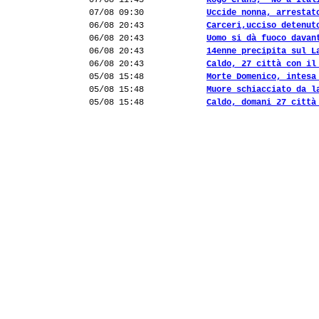
07/08 11:43
Rogo Crans, "No a Ital
07/08 09:30
Uccide nonna, arrestat
06/08 20:43
Carceri,ucciso detenut
06/08 20:43
Uomo si dà fuoco davan
06/08 20:43
14enne precipita sul L
06/08 20:43
Caldo, 27 città con il
05/08 15:48
Morte Domenico, intesa
05/08 15:48
Muore schiacciato da l
05/08 15:48
Caldo, domani 27 città