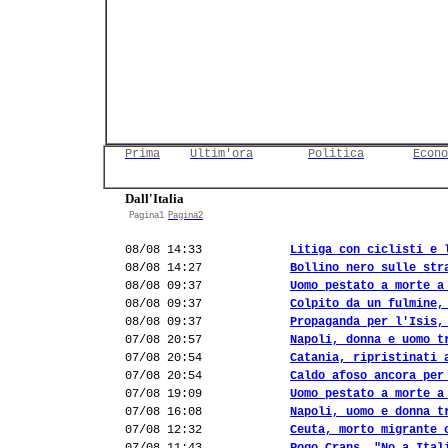
Prima
Ultim'ora
Politica
Econo
Dall'Italia
Pagina1
Pagina2
08/08 14:33
Litiga con ciclisti e 
08/08 14:27
Bollino nero sulle str
08/08 09:37
Uomo pestato a morte a
08/08 09:37
Colpito da un fulmine,
08/08 09:37
Propaganda per l'Isis,
07/08 20:57
Napoli, donna e uomo t
07/08 20:54
Catania, ripristinati 
07/08 20:54
Caldo afoso ancora per
07/08 19:09
Uomo pestato a morte a
07/08 16:08
Napoli, uomo e donna t
07/08 12:32
Ceuta, morto migrante 