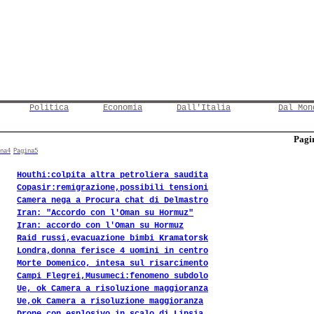
Politica
Economia
Dall'Italia
Dal Mon
Pagin
na4
Pagina5
Houthi:colpita altra petroliera saudita
Copasir:remigrazione,possibili tensioni
Camera nega a Procura chat di Delmastro
Iran: "Accordo con l'Oman su Hormuz"
Iran: accordo con l'Oman su Hormuz
Raid russi,evacuazione bimbi Kramatorsk
Londra,donna ferisce 4 uomini in centro
Morte Domenico, intesa sul risarcimento
Campi Flegrei,Musumeci:fenomeno subdolo
Ue, ok Camera a risoluzione maggioranza
Ue,ok Camera a risoluzione maggioranza