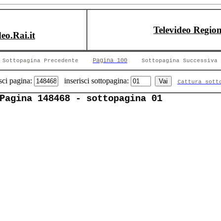
Televideo Region
deo.Rai.it
Pagina 100
Sottopagina Precedente
Sottopagina Successiva
sci pagina:
inserisci sottopagina:
Cattura sott
Pagina 148468 - sottopagina 01