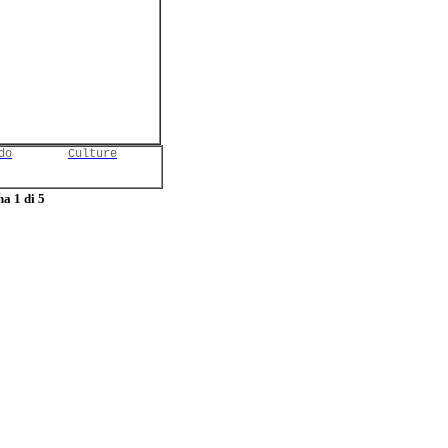
do
Culture
a 1 di 5