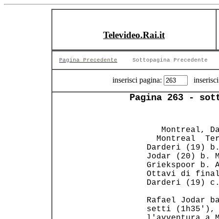
Televideo.Rai.it
Pagina Precedente
Sottopagina Precedente
inserisci pagina:
inserisci
Pagina 263 - sot
    Montreal, Da
   Montreal  Ter
 Darderi (19) b.
 Jodar (20) b. M
 Griekspoor b. A
 Ottavi di final
 Darderi (19) c.
 Rafael Jodar ba
 setti (1h35'), 
 l'avventura a M