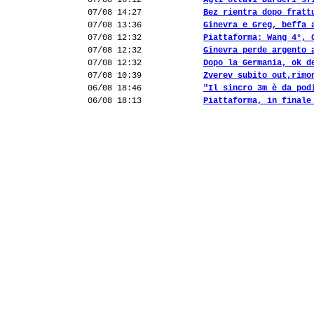
07/08 16:12
Agli ottavi Darderi sf
07/08 14:27
Bez rientra dopo fratt
07/08 13:36
Ginevra e Greg, beffa 
07/08 12:32
Piattaforma: Wang 4°, 
07/08 12:32
Ginevra perde argento 
07/08 12:32
Dopo la Germania, ok d
07/08 10:39
Zverev subito out,rimo
06/08 18:46
"Il sincro 3m è da pod
06/08 18:13
Piattaforma, in finale