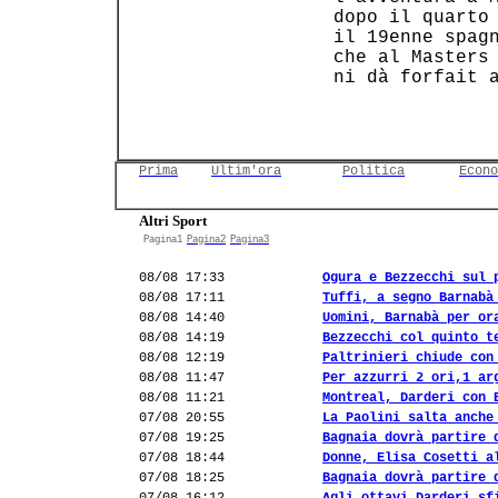
 dopo il quarto 
 il 19enne spagn
 che al Masters 
 ni dà forfait a
Prima
Ultim'ora
Politica
Econo
Altri Sport
Pagina1
Pagina2
Pagina3
08/08 17:33
Ogura e Bezzecchi sul 
08/08 17:11
Tuffi, a segno Barnabà
08/08 14:40
Uomini, Barnabà per or
08/08 14:19
Bezzecchi col quinto t
08/08 12:19
Paltrinieri chiude con
08/08 11:47
Per azzurri 2 ori,1 ar
08/08 11:21
Montreal, Darderi con 
07/08 20:55
La Paolini salta anche
07/08 19:25
Bagnaia dovrà partire 
07/08 18:44
Donne, Elisa Cosetti a
07/08 18:25
Bagnaia dovrà partire 