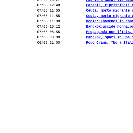
07/08 13:27
Madrid a Roma: via con
07/08 12:48
Catania, ripristinati 
07/08 11:55
Ceuta, morto migrante 
07/08 11:55
Ceuta, morto migrante 
07/08 11:00
Media:"Khamenei in con
07/08 10:12
Bangkok:uccide nonni,p
07/08 08:55
Propaganda per l'Isis,
07/08 08:00
Bangkok, spari in una 
06/08 21:00
Rogo Crans, "No a Ital