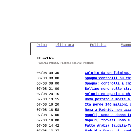
Prima
Ultim'ora
Politica
Econo
Ultim'Ora
Pagina1
Pagina2
Pagina3
Pagina4
Pagina5
08/08 09:30
Colpito da un fulmine,
08/08 08:00
Spagna:controlli su ch
08/08 08:00
Spagna: controlli a ch
07/08 21:00
Bollino nero sulle str
07/08 20:15
Meloni: no spazio a ch
07/08 19:15
Uomo pestato a morte a
07/08 18:20
Ita perde 140 milioni 
07/08 16:58
Roma a Madrid: non acc
07/08 16:00
Napoli, uomo e donna t
07/08 16:00
Napoli, trovati uomo e
07/08 14:42
Patto Arabia Saudita-T