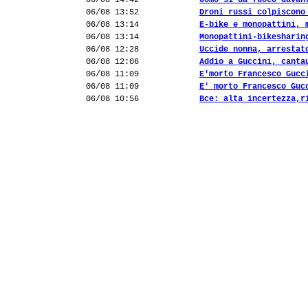
06/08 14:42
Uomo si dà fuoco davan
06/08 13:52
Droni russi colpiscono
06/08 13:14
E-bike e monopattini, 
06/08 13:14
Monopattini-bikesharin
06/08 12:28
Uccide nonna, arrestat
06/08 12:06
Addio a Guccini, canta
06/08 11:09
E'morto Francesco Gucc
06/08 11:09
E' morto Francesco Guc
06/08 10:56
Bce: alta incertezza,r