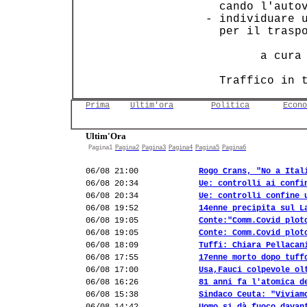
   cando l'autov
 - individuare u
   per il traspo
         a cura 
   Traffico in 
Prima
Ultim'ora
Politica
Econo
Ultim'Ora
Pagina1
Pagina2
Pagina3
Pagina4
Pagina5
Pagina6
06/08 21:00
Rogo Crans, "No a Ital
06/08 20:34
Ue: controlli ai confi
06/08 20:34
Ue: controlli confine 
06/08 19:52
14enne precipita sul L
06/08 19:05
Conte:"Comm.Covid plot
06/08 19:05
Conte: Comm.Covid plot
06/08 18:09
Tuffi: Chiara Pellacan
06/08 17:55
17enne morto dopo tuff
06/08 17:00
Usa,Fauci colpevole ol
06/08 16:26
81 anni fa l'atomica d
06/08 15:38
Sindaco Ceuta: "Viviam