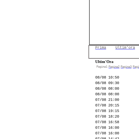
Prima
Ultim'ora
Ultim'Ora
Pagina1
Pagina2
Pagina3
Pagi
08/08 10:50
08/08 09:30
08/08 08:00
08/08 08:00
07/08 21:00
07/08 20:15
07/08 19:15
07/08 18:20
07/08 16:58
07/08 16:00
07/08 16:00