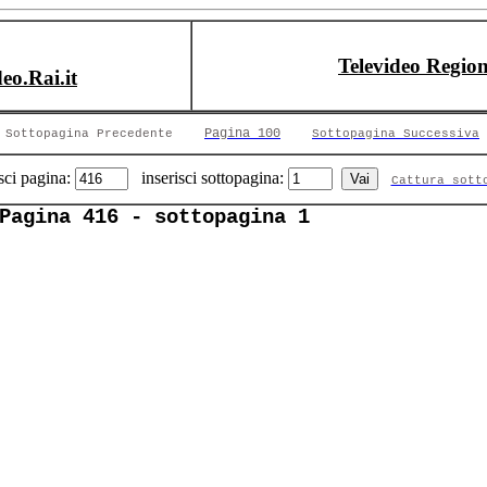
Televideo Region
deo.Rai.it
Pagina 100
Sottopagina Precedente
Sottopagina Successiva
sci pagina:
inserisci sottopagina:
Cattura sott
Pagina 416 - sottopagina 1