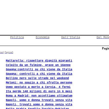
Politica
Economia
Dall'Italia
Dal Mon
Pagin
na4
Pagina5
Mattarella: rispettare dignità migranti
Colpito da un fulmine, grave un 16enne
Spagna:controlli su chi viene da Italia
Spagna: controlli a chi viene da Italia
Bollino nero sulle strade nel weekend
Meloni: no spazio a chi sfrutta persone
Uomo pestato a morte a Cervia, 4 fermi
Ita perde 140 milioni di euro in 6 mesi
Roma a Madrid: non accettiamo ultimatum
Napoli, uomo e donna trovati senza vita
Napoli, trovati uomo e donna senza vita