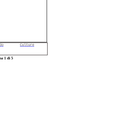
do
Culture
a 1 di 5