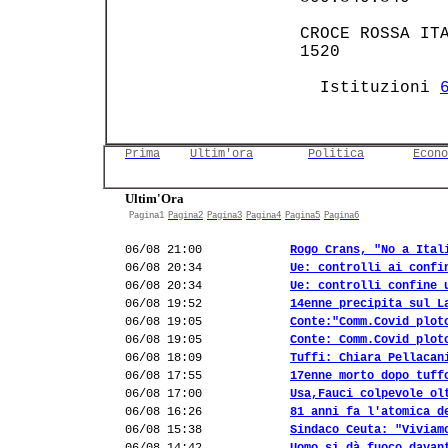
 CROCE ROSSA ITA
 1520           
   Istituzioni 
Prima
Ultim'ora
Politica
Econo
Ultim'Ora
Pagina1
Pagina2
Pagina3
Pagina4
Pagina5
Pagina6
06/08 21:00
Rogo Crans, "No a Ital
06/08 20:34
Ue: controlli ai confi
06/08 20:34
Ue: controlli confine 
06/08 19:52
14enne precipita sul L
06/08 19:05
Conte:"Comm.Covid plot
06/08 19:05
Conte: Comm.Covid plot
06/08 18:09
Tuffi: Chiara Pellacan
06/08 17:55
17enne morto dopo tuff
06/08 17:00
Usa,Fauci colpevole ol
06/08 16:26
81 anni fa l'atomica d
06/08 15:38
Sindaco Ceuta: "Viviam