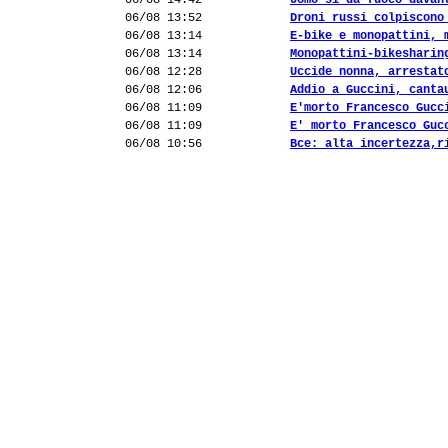
06/08 14:42
Uomo si dà fuoco davan
06/08 13:52
Droni russi colpiscono
06/08 13:14
E-bike e monopattini, 
06/08 13:14
Monopattini-bikesharin
06/08 12:28
Uccide nonna, arrestat
06/08 12:06
Addio a Guccini, canta
06/08 11:09
E'morto Francesco Gucc
06/08 11:09
E' morto Francesco Guc
06/08 10:56
Bce: alta incertezza,r