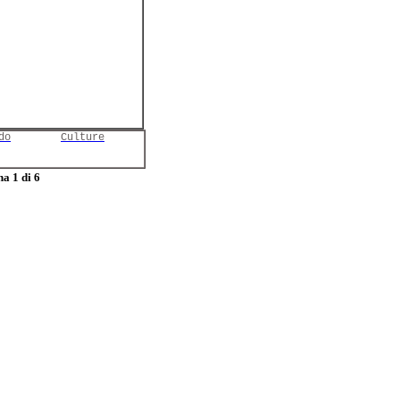
do
Culture
a 1 di 6