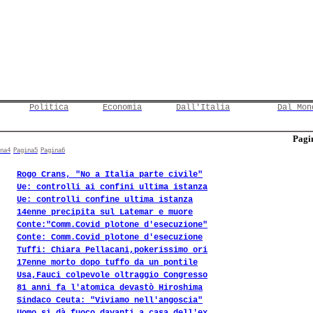
Politica
Economia
Dall'Italia
Dal Mon
Pagin
na4
Pagina5
Pagina6
Rogo Crans, "No a Italia parte civile"
Ue: controlli ai confini ultima istanza
Ue: controlli confine ultima istanza
14enne precipita sul Latemar e muore
Conte:"Comm.Covid plotone d'esecuzione"
Conte: Comm.Covid plotone d'esecuzione
Tuffi: Chiara Pellacani,pokerissimo ori
17enne morto dopo tuffo da un pontile
Usa,Fauci colpevole oltraggio Congresso
81 anni fa l'atomica devastò Hiroshima
Sindaco Ceuta: "Viviamo nell'angoscia"