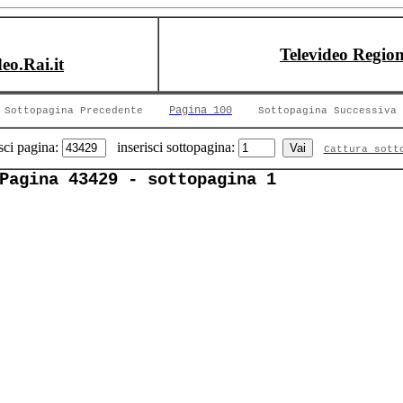
Televideo Region
deo.Rai.it
Pagina 100
Sottopagina Precedente
Sottopagina Successiva
sci pagina:
inserisci sottopagina:
Cattura sott
Pagina 43429 - sottopagina 1