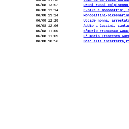
06/08 14:42
Uomo si dà fuoco davan
06/08 13:52
Droni russi colpiscono
06/08 13:14
E-bike e monopattini, 
06/08 13:14
Monopattini-bikesharin
06/08 12:28
Uccide nonna, arrestat
06/08 12:06
Addio a Guccini, canta
06/08 11:09
E'morto Francesco Gucc
06/08 11:09
E' morto Francesco Guc
06/08 10:56
Bce: alta incertezza,r