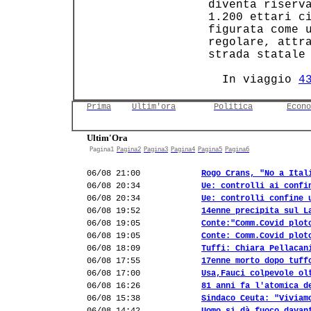
 diventa riserva
 1.200 ettari ci
 figurata come u
 regolare, attra
 strada statale 
   In viaggio 
4
Prima
Ultim'ora
Politica
Econo
Ultim'Ora
Pagina1
Pagina2
Pagina3
Pagina4
Pagina5
Pagina6
06/08 21:00
Rogo Crans, "No a Ital
06/08 20:34
Ue: controlli ai confi
06/08 20:34
Ue: controlli confine 
06/08 19:52
14enne precipita sul L
06/08 19:05
Conte:"Comm.Covid plot
06/08 19:05
Conte: Comm.Covid plot
06/08 18:09
Tuffi: Chiara Pellacan
06/08 17:55
17enne morto dopo tuff
06/08 17:00
Usa,Fauci colpevole ol
06/08 16:26
81 anni fa l'atomica d
06/08 15:38
Sindaco Ceuta: "Viviam