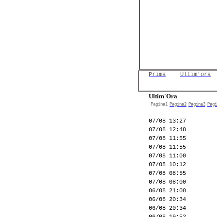
Prima
Ultim'ora
Ultim'Ora
Pagina1
Pagina2
Pagina3
Pagi
07/08 13:27
07/08 12:48
07/08 11:55
07/08 11:55
07/08 11:00
07/08 10:12
07/08 08:55
07/08 08:00
06/08 21:00
06/08 20:34
06/08 20:34