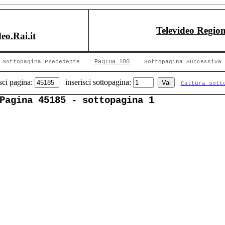
Televideo Region
deo.Rai.it
Pagina 100
Sottopagina Precedente
Sottopagina Successiva
sci pagina:
inserisci sottopagina:
Cattura sott
Pagina 45185 - sottopagina 1