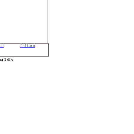
do
Culture
a 1 di 6