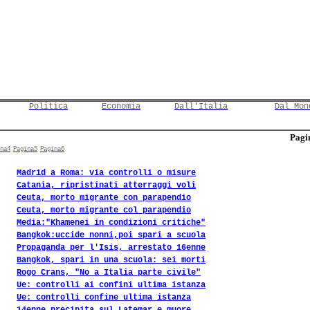
Politica
Economia
Dall'Italia
Dal Mon
Pagin
na4
Pagina5
Pagina6
Madrid a Roma: via controlli o misure
Catania, ripristinati atterraggi voli
Ceuta, morto migrante con parapendio
Ceuta, morto migrante col parapendio
Media:"Khamenei in condizioni critiche"
Bangkok:uccide nonni,poi spari a scuola
Propaganda per l'Isis, arrestato 16enne
Bangkok, spari in una scuola: sei morti
Rogo Crans, "No a Italia parte civile"
Ue: controlli ai confini ultima istanza
Ue: controlli confine ultima istanza