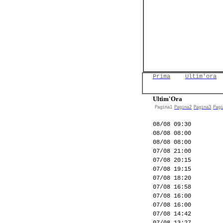
Prima
Ultim'ora
Ultim'Ora
Pagina1
Pagina2
Pagina3
Pagi
08/08 09:30
08/08 08:00
08/08 08:00
07/08 21:00
07/08 20:15
07/08 19:15
07/08 18:20
07/08 16:58
07/08 16:00
07/08 16:00
07/08 14:42