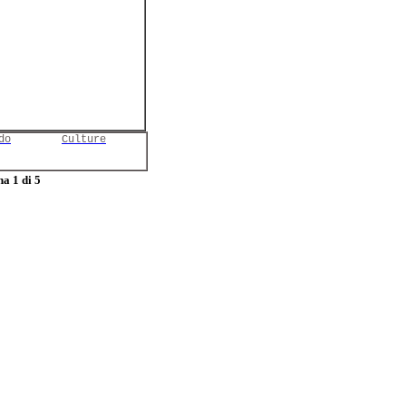
do
Culture
a 1 di 5