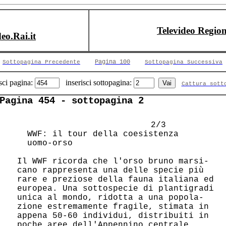
Televideo Region
deo.Rai.it
Pagina 100
Sottopagina Precedente
Sottopagina Successiva
sci pagina:
inserisci sottopagina:
Cattura sott
Pagina 454 - sottopagina 2
                   2/3 

   WWF: il tour della coesistenza       

   uomo-orso                            

 Il WWF ricorda che l'orso bruno marsi- 

 cano rappresenta una delle specie più  

 rare e preziose della fauna italiana ed

 europea. Una sottospecie di plantigradi

 unica al mondo, ridotta a una popola-  

 zione estremamente fragile, stimata in 

 appena 50-60 individui, distribuiti in 

 poche aree dell'Appennino centrale.    
