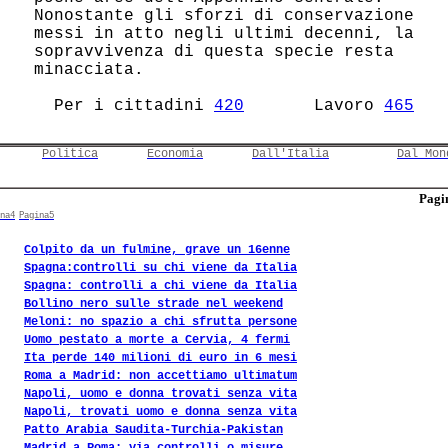
 Nonostante gli sforzi di conservazione 

 messi in atto negli ultimi decenni, la 

 sopravvivenza di questa specie resta   

 minacciata.                            

   Per i cittadini 
420
       Lavoro 
465
Politica
Economia
Dall'Italia
Dal Mon
Pagin
na4
Pagina5
Colpito da un fulmine, grave un 16enne
Spagna:controlli su chi viene da Italia
Spagna: controlli a chi viene da Italia
Bollino nero sulle strade nel weekend
Meloni: no spazio a chi sfrutta persone
Uomo pestato a morte a Cervia, 4 fermi
Ita perde 140 milioni di euro in 6 mesi
Roma a Madrid: non accettiamo ultimatum
Napoli, uomo e donna trovati senza vita
Napoli, trovati uomo e donna senza vita
Patto Arabia Saudita-Turchia-Pakistan