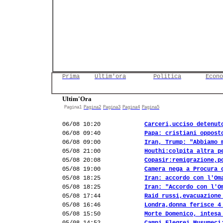
Prima
Ultim'ora
Politica
Econo
Ultim'Ora
Pagina1
Pagina2
Pagina3
Pagina4
Pagina5
06/08 10:20
Carceri,ucciso detenut
06/08 09:40
Papa: cristiani oppost
06/08 09:00
Iran, Trump: "Abbiamo 
05/08 21:00
Houthi:colpita altra p
05/08 20:08
Copasir:remigrazione,p
05/08 19:00
Camera nega a Procura 
05/08 18:25
Iran: accordo con l'Om
05/08 18:25
Iran: "Accordo con l'O
05/08 17:44
Raid russi,evacuazione
05/08 16:46
Londra,donna ferisce 4
05/08 15:50
Morte Domenico, intesa