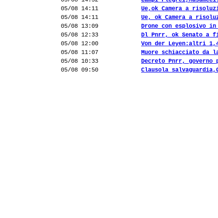
05/08 14:52
Campi Flegrei,Musumeci
05/08 14:11
Ue,ok Camera a risoluz
05/08 14:11
Ue, ok Camera a risolu
05/08 13:09
Drone con esplosivo in
05/08 12:33
Dl Pnrr, ok Senato a f
05/08 12:00
Von der Leyen:altri 1,
05/08 11:07
Muore schiacciato da l
05/08 10:33
Decreto Pnrr, governo 
05/08 09:50
Clausola salvaguardia,