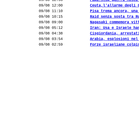
09/08 12:56
Papa:stop guerra Mosca
09/08 12:00
Ceuta,l'allarme degli 
09/08 11:10
Pisa trema ancora, una
09/08 10:15
Raid senza sosta tra R
09/08 09:00
Nagasaki commemora vit
09/08 05:12
Iran: Usa e Israele ha
09/08 04:38
Cisgiordania, arrestat
09/08 03:54
Arabia, esplosioni nel
09/08 02:59
Forze israeliane colpi