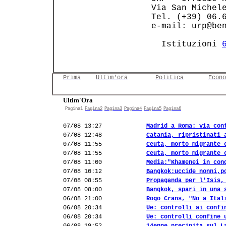
 Via San Michele
 Tel. (+39) 06.6
 e-mail: urp@ben
   Istituzioni 
Prima
Ultim'ora
Politica
Econo
Ultim'Ora
Pagina1
Pagina2
Pagina3
Pagina4
Pagina5
Pagina6
07/08 13:27
Madrid a Roma: via con
07/08 12:48
Catania, ripristinati 
07/08 11:55
Ceuta, morto migrante 
07/08 11:55
Ceuta, morto migrante 
07/08 11:00
Media:"Khamenei in con
07/08 10:12
Bangkok:uccide nonni,p
07/08 08:55
Propaganda per l'Isis,
07/08 08:00
Bangkok, spari in una 
06/08 21:00
Rogo Crans, "No a Ital
06/08 20:34
Ue: controlli ai confi
06/08 20:34
Ue: controlli confine 