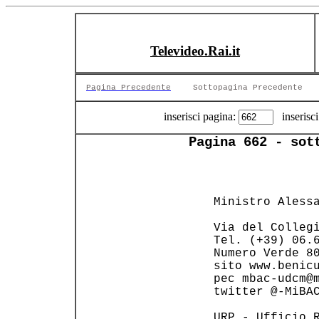
Televideo.Rai.it
Pagina Precedente
Sottopagina Precedente
inserisci pagina:
inserisci
Pagina 662 - sot
                
 Ministro Alessa
 Via del Collegi
 Tel. (+39) 06.6
 Numero Verde 80
 sito www.benicu
 pec mbac-udcm@m
 twitter @-MiBAC
 URP - Ufficio R