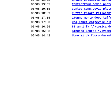
06/08 19:52
14enne precipita sul L
06/08 19:05
Conte:"Comm.Covid plot
06/08 19:05
Conte: Comm.Covid plot
06/08 18:09
Tuffi: Chiara Pellacan
06/08 17:55
17enne morto dopo tuff
06/08 17:00
Usa,Fauci colpevole ol
06/08 16:26
81 anni fa l'atomica d
06/08 15:38
Sindaco Ceuta: "Viviam
06/08 14:42
Uomo si dà fuoco davan