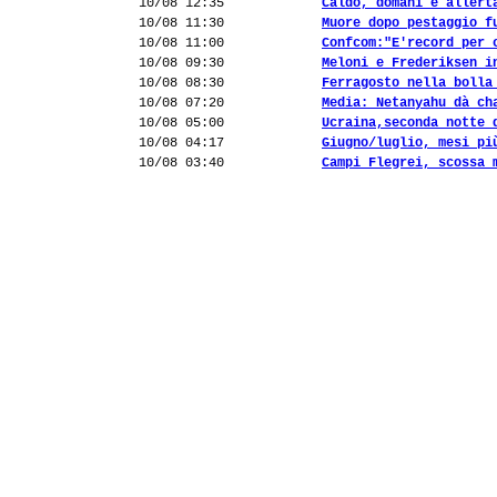
10/08 12:35
Caldo, domani è allert
10/08 11:30
Muore dopo pestaggio f
10/08 11:00
Confcom:"E'record per 
10/08 09:30
Meloni e Frederiksen i
10/08 08:30
Ferragosto nella bolla
10/08 07:20
Media: Netanyahu dà ch
10/08 05:00
Ucraina,seconda notte 
10/08 04:17
Giugno/luglio, mesi pi
10/08 03:40
Campi Flegrei, scossa 