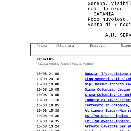
 Sereno. Visibil
 nodi da n/ne.  
   CATANIA      
 Poco nuvoloso. 
 Vento di 7 nodi
Prima
Ultim'ora
Politica
Econo
Ultim'Ora
Pagina1
Pagina2
Pagina3
Pagina4
Pagina5
10/08 21:00
Russia, l'opposizione 
10/08 20:10
Etna,sospesi voli a Ca
10/08 19:00
Gip: nessun accordo La
10/08 18:05
Sisma Colombia, decine
10/08 18:05
Sisma Colombia: 20 mor
10/08 17:10
Indotto ex Ilva: allar
10/08 16:05
Terremoto in Colombia,
10/08 15:38
Al cinema Spider-Man r
10/08 14:35
Ex Ilva,cresce ipotesi
10/08 14:35
Ex Ilva,avanza ipotesi
10/08 13:24
Arresto Lavitola per a