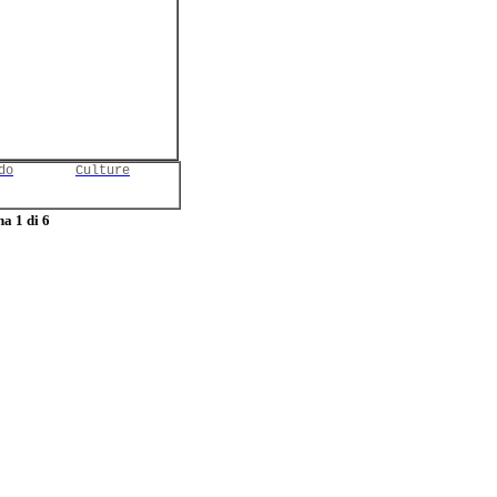
do
Culture
a 1 di 6