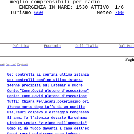
 meglio comprensibili per radio.        

    EMERGENZA IN MARE: 1530 ATTIVO  1/6 

 Turismo 
660
                  Meteo 
700
Politica
Economia
Dall'Italia
Dal Mon
Pagin
na4
Pagina5
Pagina6
Ue: controlli ai confini ultima istanza
Ue: controlli confine ultima istanza
14enne precipita sul Latemar e muore
Conte:"Comm.Covid plotone d'esecuzione"
Conte: Comm.Covid plotone d'esecuzione
Tuffi: Chiara Pellacani,pokerissimo ori
17enne morto dopo tuffo da un pontile
Usa,Fauci colpevole oltraggio Congresso
81 anni fa l'atomica devastò Hiroshima
Sindaco Ceuta: "Viviamo nell'angoscia"
Uomo si dà fuoco davanti a casa dell'ex