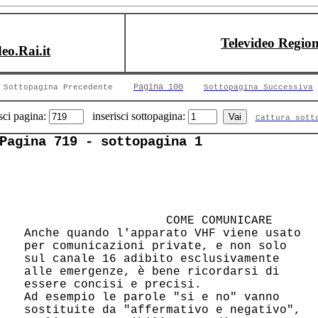
Televideo Region
deo.Rai.it
Pagina 100
Sottopagina Precedente
Sottopagina Successiva
sci pagina:
inserisci sottopagina:
Cattura sott
Pagina 719 - sottopagina 1
                     COME COMUNICARE    

 Anche quando l'apparato VHF viene usato

 per comunicazioni private, e non solo  

 sul canale 16 adibito esclusivamente   

 alle emergenze, è bene ricordarsi di   

 essere concisi e precisi.              

 Ad esempio le parole "si e no" vanno   

 sostituite da "affermativo e negativo",
