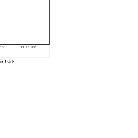
do
Culture
a 1 di 6