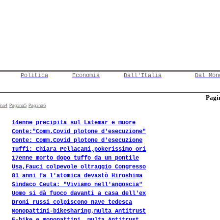
Politica
Economia
Dall'Italia
Dal Mon
Pagin
na4
Pagina5
Pagina6
14enne precipita sul Latemar e muore
Conte:"Comm.Covid plotone d'esecuzione"
Conte: Comm.Covid plotone d'esecuzione
Tuffi: Chiara Pellacani,pokerissimo ori
17enne morto dopo tuffo da un pontile
Usa,Fauci colpevole oltraggio Congresso
81 anni fa l'atomica devastò Hiroshima
Sindaco Ceuta: "Viviamo nell'angoscia"
Uomo si dà fuoco davanti a casa dell'ex
Droni russi colpiscono nave tedesca
Monopattini-bikesharing,multa Antitrust