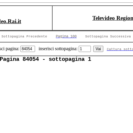
Televideo Region
deo.Rai.it
Pagina 100
Sottopagina Precedente
Sottopagina Successiva
sci pagina:
inserisci sottopagina:
Cattura sott
Pagina 84054 - sottopagina 1