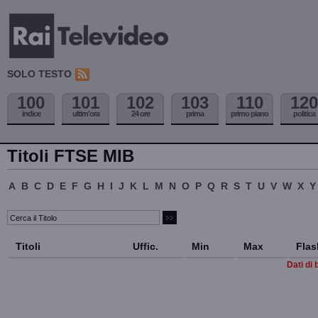
SOLO TESTO
100
101
102
103
110
120
indice
ultim'ora
24 ore
prima
primo piano
politica
Titoli FTSE MIB
A
B
C
D
E
F
G
H
I
J
K
L
M
N
O
P
Q
R
S
T
U
V
W
X
Y
Titoli
Uffic.
Min
Max
Flas
Dati di 