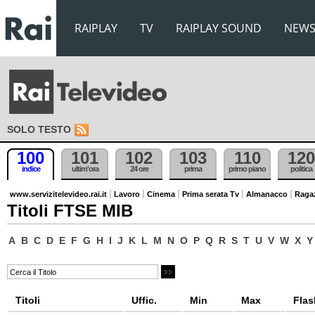
RAIPLAY
TV
RAIPLAY SOUND
NEW
SOLO TESTO
100
101
102
103
110
120
indice
ultim'ora
24 ore
prima
primo piano
politica
www.servizitelevideo.rai.it
Lavoro
Cinema
Prima serata Tv
Almanacco
Raga
Titoli FTSE MIB
A
B
C
D
E
F
G
H
I
J
K
L
M
N
O
P
Q
R
S
T
U
V
W
X
Y
Titoli
Uffic.
Min
Max
Flas