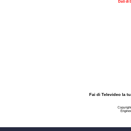
Dati di 
Fai di Televideo la 
Copyright 
Enginee