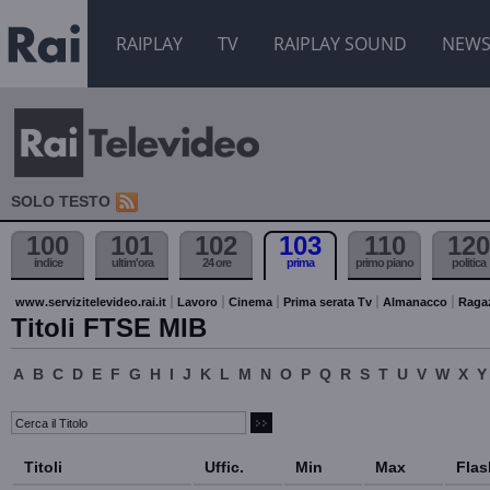
RAIPLAY
TV
RAIPLAY SOUND
NEW
SOLO TESTO
100
101
102
103
110
120
indice
ultim'ora
24 ore
prima
primo piano
politica
www.servizitelevideo.rai.it
Lavoro
Cinema
Prima serata Tv
Almanacco
Raga
Titoli FTSE MIB
A
B
C
D
E
F
G
H
I
J
K
L
M
N
O
P
Q
R
S
T
U
V
W
X
Y
Titoli
Uffic.
Min
Max
Flas