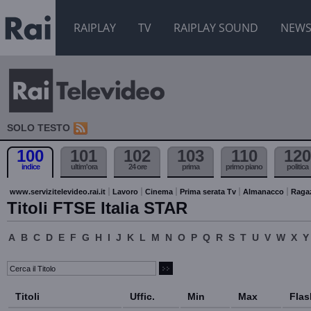
RAIPLAY
TV
RAIPLAY SOUND
NEW
SOLO TESTO
100
101
102
103
110
120
indice
ultim'ora
24 ore
prima
primo piano
politica
www.servizitelevideo.rai.it
Lavoro
Cinema
Prima serata Tv
Almanacco
Raga
Titoli FTSE Italia STAR
A
B
C
D
E
F
G
H
I
J
K
L
M
N
O
P
Q
R
S
T
U
V
W
X
Y
Titoli
Uffic.
Min
Max
Flas