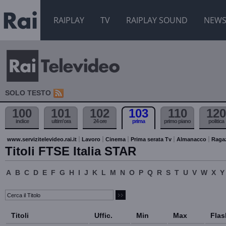
RAIPLAY
TV
RAIPLAY SOUND
NEW
SOLO TESTO
100
101
102
103
110
120
indice
ultim'ora
24 ore
prima
primo piano
politica
www.servizitelevideo.rai.it
Lavoro
Cinema
Prima serata Tv
Almanacco
Raga
Titoli FTSE Italia STAR
A
B
C
D
E
F
G
H
I
J
K
L
M
N
O
P
Q
R
S
T
U
V
W
X
Y
Titoli
Uffic.
Min
Max
Flas