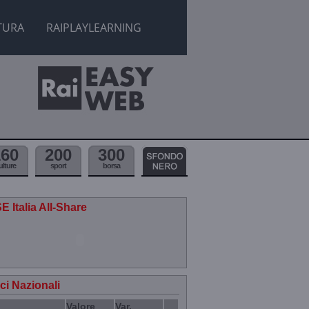
TURA
RAIPLAYLEARNING
160
200
300
ulture
sport
borsa
E Italia All-Share
ici Nazionali
Valore
Var.