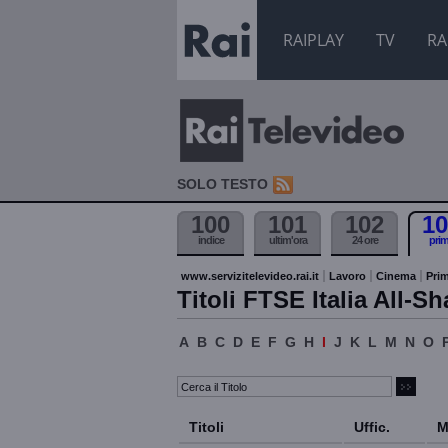
RAIPLAY
TV
RA
SOLO TESTO
100
101
102
10
indice
ultim'ora
24 ore
pri
www.servizitelevideo.rai.it
Lavoro
Cinema
Prim
Titoli FTSE Italia All-Sh
A
B
C
D
E
F
G
H
I
J
K
L
M
N
O
Titoli
Uffic.
M