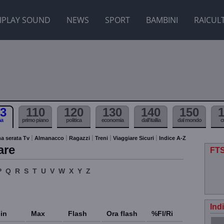
IPLAY SOUND
NEWS
SPORT
BAMBINI
RAICUL
3
110
120
130
140
150
ma
primo piano
politica
economia
dall'itallia
dal mondo
c
a serata Tv
Almanacco
Ragazzi
Treni
Viaggiare Sicuri
Indice A-Z
are
FTS
P
Q
R
S
T
U
V
W
X
Y
Z
Ind
in
Max
Flash
Ora flash
%Fl/Ri