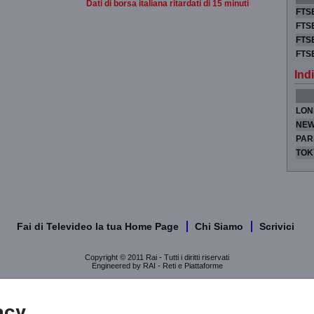
Dati di borsa italiana ritardati di 15 minuti
FTSE
FTSE
FTSE
FTS
Indi
LON
NEW
PAR
TOK
Fai di Televideo la tua Home Page
Chi Siamo
Scrivici
Copyright © 2011 Rai - Tutti i diritti riservati
Engineered by RAI - Reti e Piattaforme
acy