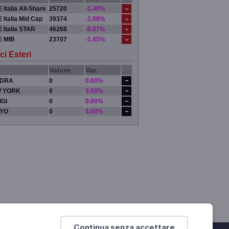
 Italia All-Share
25720
-1.40%
 Italia Mid Cap
39374
-1.08%
 Italia STAR
46268
-0.87%
E MIB
23707
-1.45%
ci Esteri
Valore
Var.
DRA
0
0.00%
 YORK
0
0.00%
IGI
0
0.00%
YO
0
0.00%
Continua senza accettare