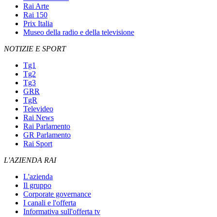
Rai Arte
Rai 150
Prix Italia
Museo della radio e della televisione
NOTIZIE E SPORT
Tg1
Tg2
Tg3
GRR
TgR
Televideo
Rai News
Rai Parlamento
GR Parlamento
Rai Sport
L'AZIENDA RAI
L'azienda
Il gruppo
Corporate governance
I canali e l'offerta
Informativa sull'offerta tv