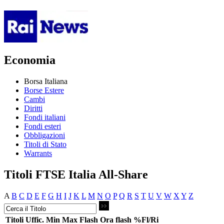
Economia
Borsa Italiana
Borse Estere
Cambi
Diritti
Fondi italiani
Fondi esteri
Obbligazioni
Titoli di Stato
Warrants
Titoli FTSE Italia All-Share
A
B
C
D
E
F
G
H
I
J
K
L
M
N
O
P
Q
R
S
T
U
V
W
X
Y
Z
Titoli
Uffic.
Min
Max
Flash
Ora flash
%Fl/Ri