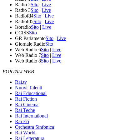
Radio 2
Sito
|
Live
Radio 3
Sito
|
Live
Radiofd4
Sito
|
Live
Radiofd5
Sito
|
Live
Isoradio
Sito
|
Live
CCISS
Sito
GR Parlamento
Sito
|
Live
Giornale Radio
Sito
Web Radio 6
Sito
|
Live
Web Radio 7
Sito
|
Live
Web Radio 8
Sito
|
Live
PORTALI WEB
Rai.tv
Nuovi Talenti
Rai Educational
Rai Fiction
Rai Cinema
Rai Teche
Rai International
Rai Eri
Orchestra Sinfonica
Rai World
Rai Letteratura