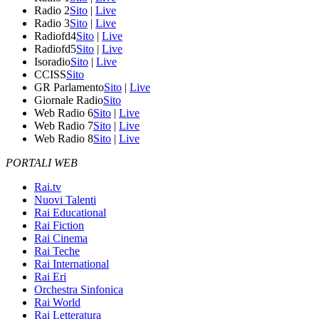
Radio 2
Sito
|
Live
Radio 3
Sito
|
Live
Radiofd4
Sito
|
Live
Radiofd5
Sito
|
Live
Isoradio
Sito
|
Live
CCISS
Sito
GR Parlamento
Sito
|
Live
Giornale Radio
Sito
Web Radio 6
Sito
|
Live
Web Radio 7
Sito
|
Live
Web Radio 8
Sito
|
Live
PORTALI WEB
Rai.tv
Nuovi Talenti
Rai Educational
Rai Fiction
Rai Cinema
Rai Teche
Rai International
Rai Eri
Orchestra Sinfonica
Rai World
Rai Letteratura