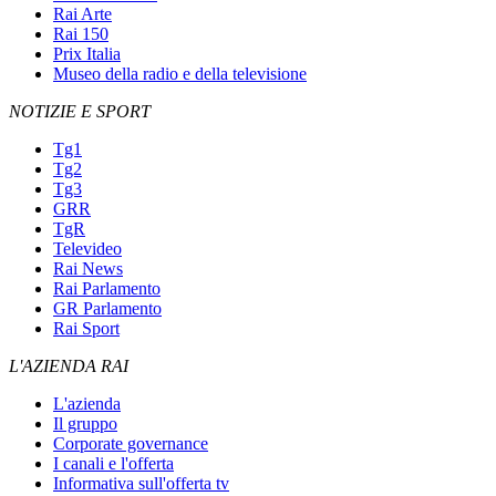
Rai Arte
Rai 150
Prix Italia
Museo della radio e della televisione
NOTIZIE E SPORT
Tg1
Tg2
Tg3
GRR
TgR
Televideo
Rai News
Rai Parlamento
GR Parlamento
Rai Sport
L'AZIENDA RAI
L'azienda
Il gruppo
Corporate governance
I canali e l'offerta
Informativa sull'offerta tv