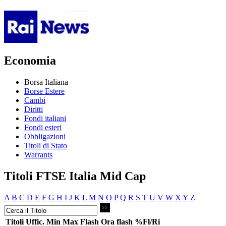
Economia
Borsa Italiana
Borse Estere
Cambi
Diritti
Fondi italiani
Fondi esteri
Obbligazioni
Titoli di Stato
Warrants
Titoli FTSE Italia Mid Cap
A
B
C
D
E
F
G
H
I
J
K
L
M
N
O
P
Q
R
S
T
U
V
W
X
Y
Z
Titoli
Uffic.
Min
Max
Flash
Ora flash
%Fl/Ri