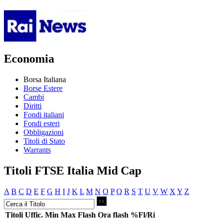
Economia
Borsa Italiana
Borse Estere
Cambi
Diritti
Fondi italiani
Fondi esteri
Obbligazioni
Titoli di Stato
Warrants
Titoli FTSE Italia Mid Cap
A
B
C
D
E
F
G
H
I
J
K
L
M
N
O
P
Q
R
S
T
U
V
W
X
Y
Z
Titoli
Uffic.
Min
Max
Flash
Ora flash
%Fl/Ri