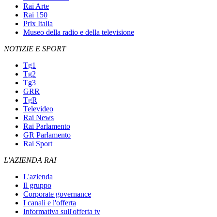
Rai Arte
Rai 150
Prix Italia
Museo della radio e della televisione
NOTIZIE E SPORT
Tg1
Tg2
Tg3
GRR
TgR
Televideo
Rai News
Rai Parlamento
GR Parlamento
Rai Sport
L'AZIENDA RAI
L'azienda
Il gruppo
Corporate governance
I canali e l'offerta
Informativa sull'offerta tv