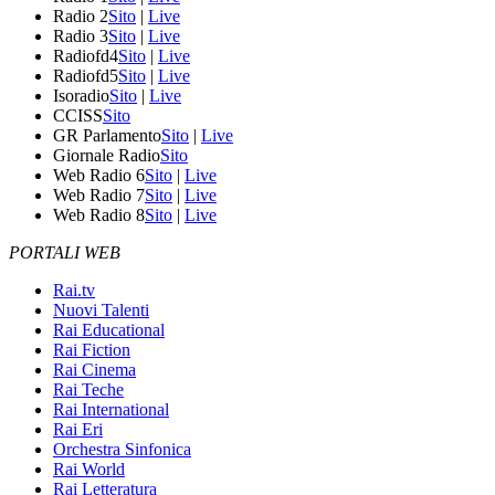
Radio 2
Sito
|
Live
Radio 3
Sito
|
Live
Radiofd4
Sito
|
Live
Radiofd5
Sito
|
Live
Isoradio
Sito
|
Live
CCISS
Sito
GR Parlamento
Sito
|
Live
Giornale Radio
Sito
Web Radio 6
Sito
|
Live
Web Radio 7
Sito
|
Live
Web Radio 8
Sito
|
Live
PORTALI WEB
Rai.tv
Nuovi Talenti
Rai Educational
Rai Fiction
Rai Cinema
Rai Teche
Rai International
Rai Eri
Orchestra Sinfonica
Rai World
Rai Letteratura