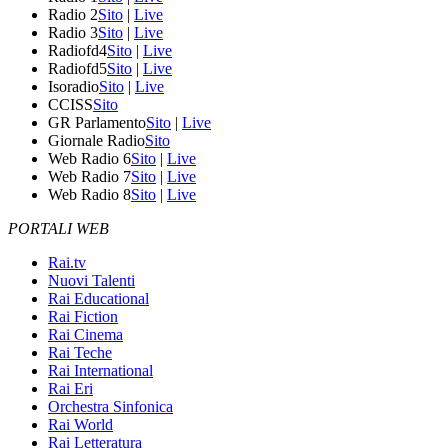
Radio 2
Sito
|
Live
Radio 3
Sito
|
Live
Radiofd4
Sito
|
Live
Radiofd5
Sito
|
Live
Isoradio
Sito
|
Live
CCISS
Sito
GR Parlamento
Sito
|
Live
Giornale Radio
Sito
Web Radio 6
Sito
|
Live
Web Radio 7
Sito
|
Live
Web Radio 8
Sito
|
Live
PORTALI WEB
Rai.tv
Nuovi Talenti
Rai Educational
Rai Fiction
Rai Cinema
Rai Teche
Rai International
Rai Eri
Orchestra Sinfonica
Rai World
Rai Letteratura