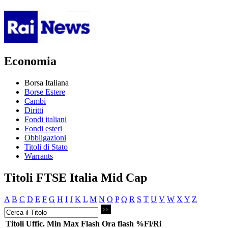
Economia
Borsa Italiana
Borse Estere
Cambi
Diritti
Fondi italiani
Fondi esteri
Obbligazioni
Titoli di Stato
Warrants
Titoli FTSE Italia Mid Cap
A
B
C
D
E
F
G
H
I
J
K
L
M
N
O
P
Q
R
S
T
U
V
W
X
Y
Z
Titoli
Uffic.
Min
Max
Flash
Ora flash
%Fl/Ri