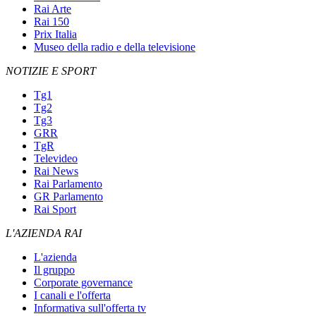
Rai Arte
Rai 150
Prix Italia
Museo della radio e della televisione
NOTIZIE E SPORT
Tg1
Tg2
Tg3
GRR
TgR
Televideo
Rai News
Rai Parlamento
GR Parlamento
Rai Sport
L'AZIENDA RAI
L'azienda
Il gruppo
Corporate governance
I canali e l'offerta
Informativa sull'offerta tv