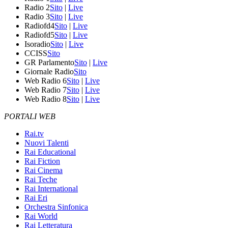
Radio 2
Sito
|
Live
Radio 3
Sito
|
Live
Radiofd4
Sito
|
Live
Radiofd5
Sito
|
Live
Isoradio
Sito
|
Live
CCISS
Sito
GR Parlamento
Sito
|
Live
Giornale Radio
Sito
Web Radio 6
Sito
|
Live
Web Radio 7
Sito
|
Live
Web Radio 8
Sito
|
Live
PORTALI WEB
Rai.tv
Nuovi Talenti
Rai Educational
Rai Fiction
Rai Cinema
Rai Teche
Rai International
Rai Eri
Orchestra Sinfonica
Rai World
Rai Letteratura