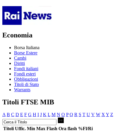
Economia
Borsa Italiana
Borse Estere
Cambi
Diritti
Fondi italiani
Fondi esteri
Obbligazioni
Titoli di Stato
Warrants
Titoli FTSE MIB
A
B
C
D
E
F
G
H
I
J
K
L
M
N
O
P
Q
R
S
T
U
V
W
X
Y
Z
Titoli
Uffic.
Min
Max
Flash
Ora flash
%Fl/Ri