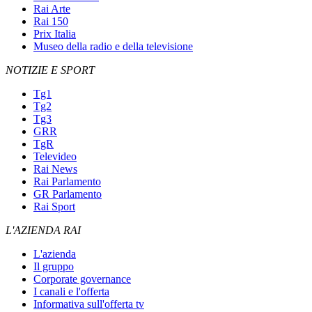
Rai Arte
Rai 150
Prix Italia
Museo della radio e della televisione
NOTIZIE E SPORT
Tg1
Tg2
Tg3
GRR
TgR
Televideo
Rai News
Rai Parlamento
GR Parlamento
Rai Sport
L'AZIENDA RAI
L'azienda
Il gruppo
Corporate governance
I canali e l'offerta
Informativa sull'offerta tv