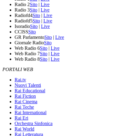
Radio 2
Sito
|
Live
Radio 3
Sito
|
Live
Radiofd4
Sito
|
Live
Radiofd5
Sito
|
Live
Isoradio
Sito
|
Live
CCISS
Sito
GR Parlamento
Sito
|
Live
Giornale Radio
Sito
Web Radio 6
Sito
|
Live
Web Radio 7
Sito
|
Live
Web Radio 8
Sito
|
Live
PORTALI WEB
Rai.tv
Nuovi Talenti
Rai Educational
Rai Fiction
Rai Cinema
Rai Teche
Rai International
Rai Eri
Orchestra Sinfonica
Rai World
Rai Letteratura