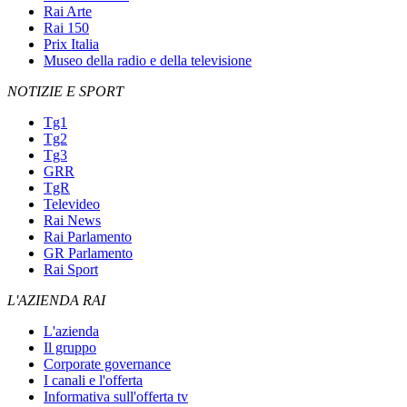
Rai Arte
Rai 150
Prix Italia
Museo della radio e della televisione
NOTIZIE E SPORT
Tg1
Tg2
Tg3
GRR
TgR
Televideo
Rai News
Rai Parlamento
GR Parlamento
Rai Sport
L'AZIENDA RAI
L'azienda
Il gruppo
Corporate governance
I canali e l'offerta
Informativa sull'offerta tv