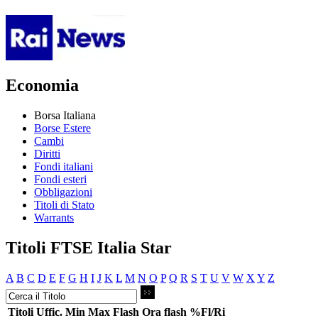
Economia
Borsa Italiana
Borse Estere
Cambi
Diritti
Fondi italiani
Fondi esteri
Obbligazioni
Titoli di Stato
Warrants
Titoli FTSE Italia Star
A
B
C
D
E
F
G
H
I
J
K
L
M
N
O
P
Q
R
S
T
U
V
W
X
Y
Z
Titoli
Uffic.
Min
Max
Flash
Ora flash
%Fl/Ri