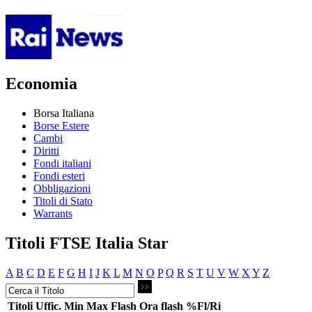
Economia
Borsa Italiana
Borse Estere
Cambi
Diritti
Fondi italiani
Fondi esteri
Obbligazioni
Titoli di Stato
Warrants
Titoli FTSE Italia Star
A
B
C
D
E
F
G
H
I
J
K
L
M
N
O
P
Q
R
S
T
U
V
W
X
Y
Z
Titoli
Uffic.
Min
Max
Flash
Ora flash
%Fl/Ri