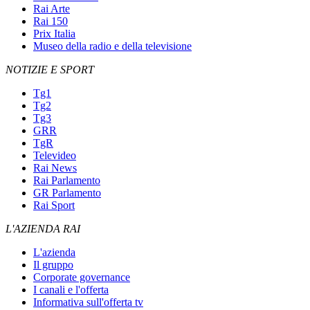
Rai Arte
Rai 150
Prix Italia
Museo della radio e della televisione
NOTIZIE E SPORT
Tg1
Tg2
Tg3
GRR
TgR
Televideo
Rai News
Rai Parlamento
GR Parlamento
Rai Sport
L'AZIENDA RAI
L'azienda
Il gruppo
Corporate governance
I canali e l'offerta
Informativa sull'offerta tv