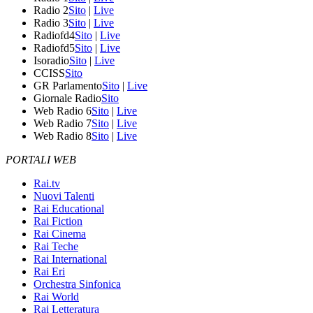
Radio 2
Sito
|
Live
Radio 3
Sito
|
Live
Radiofd4
Sito
|
Live
Radiofd5
Sito
|
Live
Isoradio
Sito
|
Live
CCISS
Sito
GR Parlamento
Sito
|
Live
Giornale Radio
Sito
Web Radio 6
Sito
|
Live
Web Radio 7
Sito
|
Live
Web Radio 8
Sito
|
Live
PORTALI WEB
Rai.tv
Nuovi Talenti
Rai Educational
Rai Fiction
Rai Cinema
Rai Teche
Rai International
Rai Eri
Orchestra Sinfonica
Rai World
Rai Letteratura