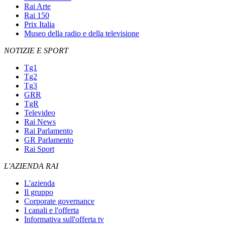
Rai Arte
Rai 150
Prix Italia
Museo della radio e della televisione
NOTIZIE E SPORT
Tg1
Tg2
Tg3
GRR
TgR
Televideo
Rai News
Rai Parlamento
GR Parlamento
Rai Sport
L'AZIENDA RAI
L'azienda
Il gruppo
Corporate governance
I canali e l'offerta
Informativa sull'offerta tv