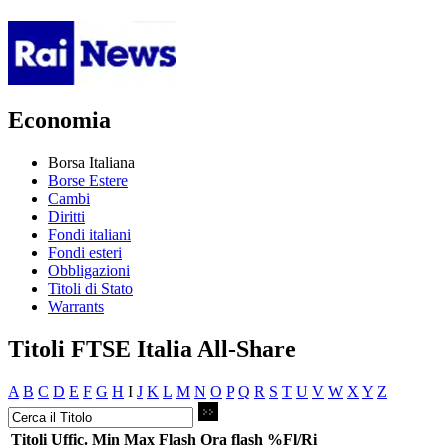
Economia
Borsa Italiana
Borse Estere
Cambi
Diritti
Fondi italiani
Fondi esteri
Obbligazioni
Titoli di Stato
Warrants
Titoli FTSE Italia All-Share
A
B
C
D
E
F
G
H
I
J
K
L
M
N
O
P
Q
R
S
T
U
V
W
X
Y
Z
Titoli
Uffic.
Min
Max
Flash
Ora flash
%Fl/Ri