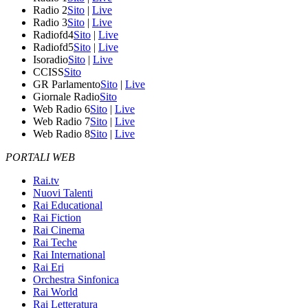
Radio 2
Sito
|
Live
Radio 3
Sito
|
Live
Radiofd4
Sito
|
Live
Radiofd5
Sito
|
Live
Isoradio
Sito
|
Live
CCISS
Sito
GR Parlamento
Sito
|
Live
Giornale Radio
Sito
Web Radio 6
Sito
|
Live
Web Radio 7
Sito
|
Live
Web Radio 8
Sito
|
Live
PORTALI WEB
Rai.tv
Nuovi Talenti
Rai Educational
Rai Fiction
Rai Cinema
Rai Teche
Rai International
Rai Eri
Orchestra Sinfonica
Rai World
Rai Letteratura