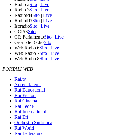
Radio 2
Sito
|
Live
Radio 3
Sito
|
Live
Radiofd4
Sito
|
Live
Radiofd5
Sito
|
Live
Isoradio
Sito
|
Live
CCISS
Sito
GR Parlamento
Sito
|
Live
Giornale Radio
Sito
Web Radio 6
Sito
|
Live
Web Radio 7
Sito
|
Live
Web Radio 8
Sito
|
Live
PORTALI WEB
Rai.tv
Nuovi Talenti
Rai Educational
Rai Fiction
Rai Cinema
Rai Teche
Rai International
Rai Eri
Orchestra Sinfonica
Rai World
Rai Letteratura