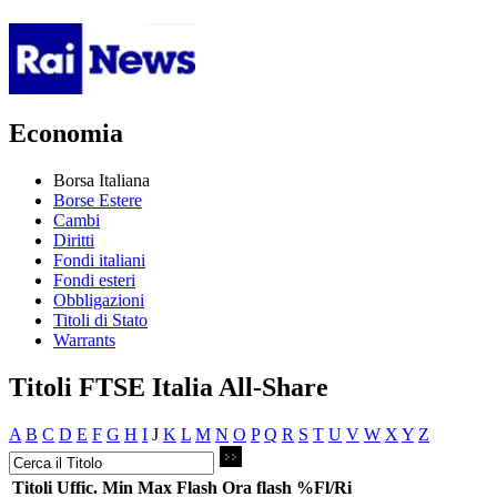
Economia
Borsa Italiana
Borse Estere
Cambi
Diritti
Fondi italiani
Fondi esteri
Obbligazioni
Titoli di Stato
Warrants
Titoli FTSE Italia All-Share
A
B
C
D
E
F
G
H
I
J
K
L
M
N
O
P
Q
R
S
T
U
V
W
X
Y
Z
Titoli
Uffic.
Min
Max
Flash
Ora flash
%Fl/Ri