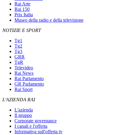
Rai Arte
Rai 150
Prix Italia
Museo della radio e della televisione
NOTIZIE E SPORT
Tg1
Tg2
Tg3
GRR
TgR
Televideo
Rai News
Rai Parlamento
GR Parlamento
Rai Sport
L'AZIENDA RAI
L'azienda
Il gruppo
Corporate governance
I canali e l'offerta
Informativa sull'offerta tv