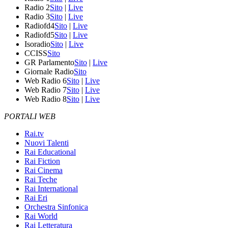
Radio 2
Sito
|
Live
Radio 3
Sito
|
Live
Radiofd4
Sito
|
Live
Radiofd5
Sito
|
Live
Isoradio
Sito
|
Live
CCISS
Sito
GR Parlamento
Sito
|
Live
Giornale Radio
Sito
Web Radio 6
Sito
|
Live
Web Radio 7
Sito
|
Live
Web Radio 8
Sito
|
Live
PORTALI WEB
Rai.tv
Nuovi Talenti
Rai Educational
Rai Fiction
Rai Cinema
Rai Teche
Rai International
Rai Eri
Orchestra Sinfonica
Rai World
Rai Letteratura