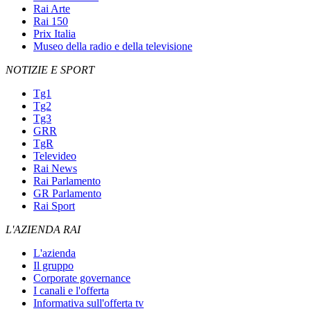
Rai Arte
Rai 150
Prix Italia
Museo della radio e della televisione
NOTIZIE E SPORT
Tg1
Tg2
Tg3
GRR
TgR
Televideo
Rai News
Rai Parlamento
GR Parlamento
Rai Sport
L'AZIENDA RAI
L'azienda
Il gruppo
Corporate governance
I canali e l'offerta
Informativa sull'offerta tv