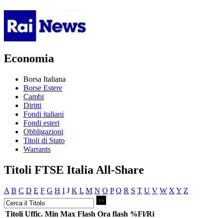
Economia
Borsa Italiana
Borse Estere
Cambi
Diritti
Fondi italiani
Fondi esteri
Obbligazioni
Titoli di Stato
Warrants
Titoli FTSE Italia All-Share
A
B
C
D
E
F
G
H
I
J
K
L
M
N
O
P
Q
R
S
T
U
V
W
X
Y
Z
Titoli
Uffic.
Min
Max
Flash
Ora flash
%Fl/Ri