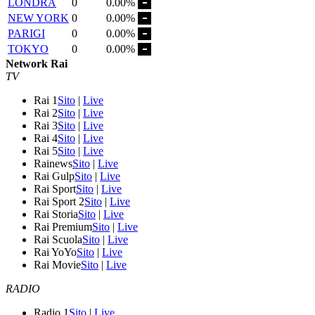
LONDRA
0
0.00%
NEW YORK
0
0.00%
PARIGI
0
0.00%
TOKYO
0
0.00%
Network Rai
TV
Rai 1
Sito
|
Live
Rai 2
Sito
|
Live
Rai 3
Sito
|
Live
Rai 4
Sito
|
Live
Rai 5
Sito
|
Live
Rainews
Sito
|
Live
Rai Gulp
Sito
|
Live
Rai Sport
Sito
|
Live
Rai Sport 2
Sito
|
Live
Rai Storia
Sito
|
Live
Rai Premium
Sito
|
Live
Rai Scuola
Sito
|
Live
Rai YoYo
Sito
|
Live
Rai Movie
Sito
|
Live
RADIO
Radio 1
Sito
|
Live