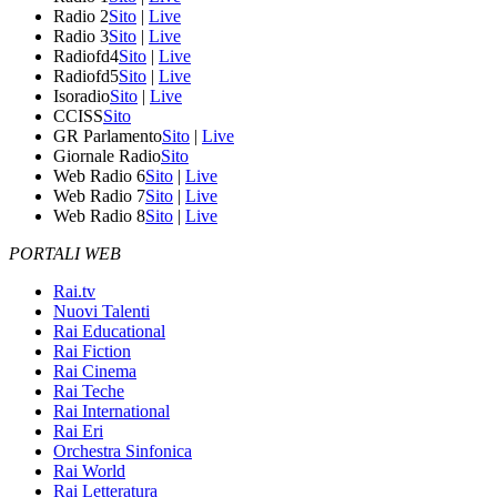
Radio 2
Sito
|
Live
Radio 3
Sito
|
Live
Radiofd4
Sito
|
Live
Radiofd5
Sito
|
Live
Isoradio
Sito
|
Live
CCISS
Sito
GR Parlamento
Sito
|
Live
Giornale Radio
Sito
Web Radio 6
Sito
|
Live
Web Radio 7
Sito
|
Live
Web Radio 8
Sito
|
Live
PORTALI WEB
Rai.tv
Nuovi Talenti
Rai Educational
Rai Fiction
Rai Cinema
Rai Teche
Rai International
Rai Eri
Orchestra Sinfonica
Rai World
Rai Letteratura