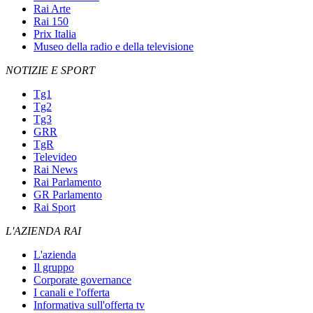
Rai Arte
Rai 150
Prix Italia
Museo della radio e della televisione
NOTIZIE E SPORT
Tg1
Tg2
Tg3
GRR
TgR
Televideo
Rai News
Rai Parlamento
GR Parlamento
Rai Sport
L'AZIENDA RAI
L'azienda
Il gruppo
Corporate governance
I canali e l'offerta
Informativa sull'offerta tv