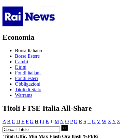
Economia
Borsa Italiana
Borse Estere
Cambi
Diritti
Fondi italiani
Fondi esteri
Obbligazioni
Titoli di Stato
Warrants
Titoli FTSE Italia All-Share
A
B
C
D
E
F
G
H
I
J
K
L
M
N
O
P
Q
R
S
T
U
V
W
X
Y
Z
Titoli
Uffic.
Min
Max
Flash
Ora flash
%Fl/Ri