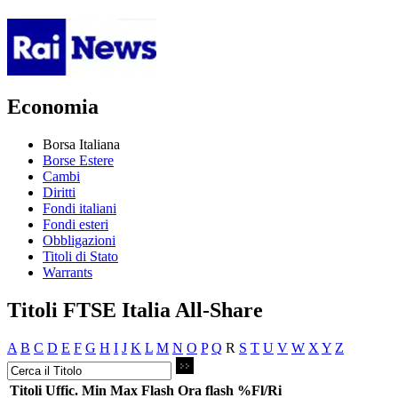
Economia
Borsa Italiana
Borse Estere
Cambi
Diritti
Fondi italiani
Fondi esteri
Obbligazioni
Titoli di Stato
Warrants
Titoli FTSE Italia All-Share
A
B
C
D
E
F
G
H
I
J
K
L
M
N
O
P
Q
R
S
T
U
V
W
X
Y
Z
Titoli
Uffic.
Min
Max
Flash
Ora flash
%Fl/Ri