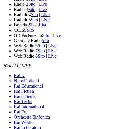
Radio 2
Sito
|
Live
Radio 3
Sito
|
Live
Radiofd4
Sito
|
Live
Radiofd5
Sito
|
Live
Isoradio
Sito
|
Live
CCISS
Sito
GR Parlamento
Sito
|
Live
Giornale Radio
Sito
Web Radio 6
Sito
|
Live
Web Radio 7
Sito
|
Live
Web Radio 8
Sito
|
Live
PORTALI WEB
Rai.tv
Nuovi Talenti
Rai Educational
Rai Fiction
Rai Cinema
Rai Teche
Rai International
Rai Eri
Orchestra Sinfonica
Rai World
Rai Letteratura