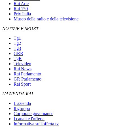
Rai Arte
Rai 150
Prix Italia
Museo della radio e della televisione
NOTIZIE E SPORT
Tg1
Tg2
Tg3
GRR
TgR
Televideo
Rai News
Rai Parlamento
GR Parlamento
Rai Sport
L'AZIENDA RAI
L'azienda
Il gruppo
Corporate governance
I canali e l'offerta
Informativa sull'offerta tv