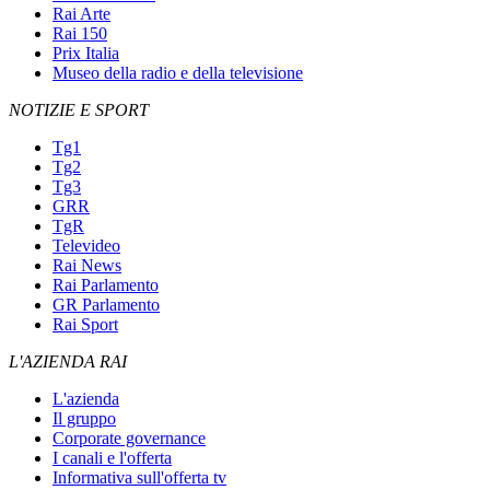
Rai Arte
Rai 150
Prix Italia
Museo della radio e della televisione
NOTIZIE E SPORT
Tg1
Tg2
Tg3
GRR
TgR
Televideo
Rai News
Rai Parlamento
GR Parlamento
Rai Sport
L'AZIENDA RAI
L'azienda
Il gruppo
Corporate governance
I canali e l'offerta
Informativa sull'offerta tv