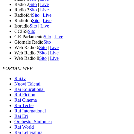
Radio 2
Sito
|
Live
Radio 3
Sito
|
Live
Radiofd4
Sito
|
Live
Radiofd5
Sito
|
Live
Isoradio
Sito
|
Live
CCISS
Sito
GR Parlamento
Sito
|
Live
Giornale Radio
Sito
Web Radio 6
Sito
|
Live
Web Radio 7
Sito
|
Live
Web Radio 8
Sito
|
Live
PORTALI WEB
Rai.tv
Nuovi Talenti
Rai Educational
Rai Fiction
Rai Cinema
Rai Teche
Rai International
Rai Eri
Orchestra Sinfonica
Rai World
Rai Letteratura