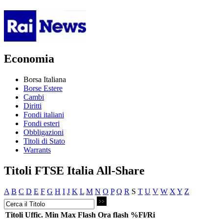
Economia
Borsa Italiana
Borse Estere
Cambi
Diritti
Fondi italiani
Fondi esteri
Obbligazioni
Titoli di Stato
Warrants
Titoli FTSE Italia All-Share
A
B
C
D
E
F
G
H
I
J
K
L
M
N
O
P
Q
R
S
T
U
V
W
X
Y
Z
Titoli
Uffic.
Min
Max
Flash
Ora flash
%Fl/Ri