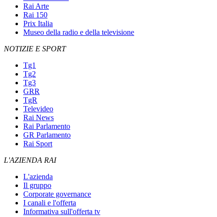
Rai Arte
Rai 150
Prix Italia
Museo della radio e della televisione
NOTIZIE E SPORT
Tg1
Tg2
Tg3
GRR
TgR
Televideo
Rai News
Rai Parlamento
GR Parlamento
Rai Sport
L'AZIENDA RAI
L'azienda
Il gruppo
Corporate governance
I canali e l'offerta
Informativa sull'offerta tv