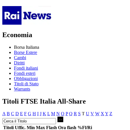
Economia
Borsa Italiana
Borse Estere
Cambi
Diritti
Fondi italiani
Fondi esteri
Obbligazioni
Titoli di Stato
Warrants
Titoli FTSE Italia All-Share
A
B
C
D
E
F
G
H
I
J
K
L
M
N
O
P
Q
R
S
T
U
V
W
X
Y
Z
Titoli
Uffic.
Min
Max
Flash
Ora flash
%Fl/Ri