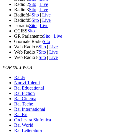
Radio 2
Sito
|
Live
Radio 3
Sito
|
Live
Radiofd4
Sito
|
Live
Radiofd5
Sito
|
Live
Isoradio
Sito
|
Live
CCISS
Sito
GR Parlamento
Sito
|
Live
Giornale Radio
Sito
Web Radio 6
Sito
|
Live
Web Radio 7
Sito
|
Live
Web Radio 8
Sito
|
Live
PORTALI WEB
Rai.tv
Nuovi Talenti
Rai Educational
Rai Fiction
Rai Cinema
Rai Teche
Rai International
Rai Eri
Orchestra Sinfonica
Rai World
Rai Letteratura